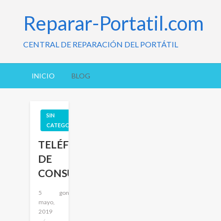
Reparar-Portatil.com
CENTRAL DE REPARACIÓN DEL PORTÁTIL
INICIO
BLOG
SIN
CATEGORÍA
TELÉFONO
DE
CONSULTA
Publicado
5
gonzalo
el
mayo,
2019